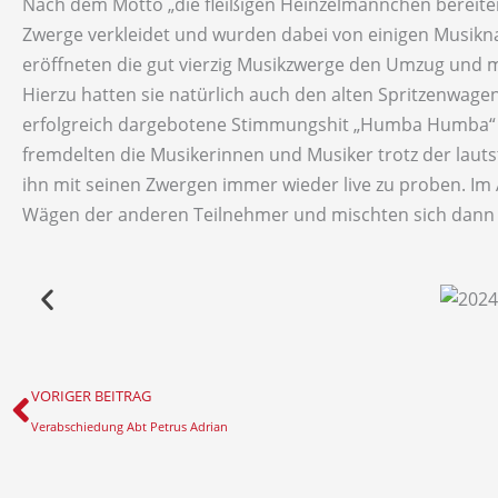
Nach dem Motto „die fleißigen Heinzelmännchen bereiten 
Zwerge verkleidet und wurden dabei von einigen Musikn
eröffneten die gut vierzig Musikzwerge den Umzug und m
Hierzu hatten sie natürlich auch den alten Spritzenwag
erfolgreich dargebotene Stimmungshit „Humba Humba“ zu
fremdelten die Musikerinnen und Musiker trotz der laut
ihn mit seinen Zwergen immer wieder live zu proben. I
Wägen der anderen Teilnehmer und mischten sich dann u
Zurück
VORIGER BEITRAG
Verabschiedung Abt Petrus Adrian